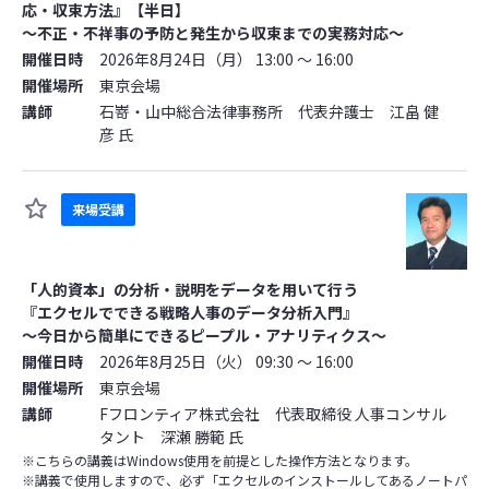
応・収束方法』【半日】
～不正・不祥事の予防と発生から収束までの実務対応～
開催日時
2026年8月24日（月） 13:00 ～ 16:00
開催場所
東京会場
講師
石嵜・山中総合法律事務所 代表弁護士 江畠 健
彦 氏
来場受講
「人的資本」の分析・説明をデータを用いて行う
『エクセルでできる戦略人事のデータ分析入門』
～今日から簡単にできるピープル・アナリティクス～
開催日時
2026年8月25日（火） 09:30 ～ 16:00
開催場所
東京会場
講師
Fフロンティア株式会社 代表取締役 人事コンサル
タント 深瀬 勝範 氏
※こちらの講義はWindows使用を前提とした操作方法となります。
※講義で使用しますので、必ず「エクセルのインストールしてあるノートパ