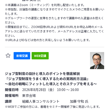
※本講義はZoom（ミーティング）を利用し配信いたします。
※参加型、討論型の講義になりますのでマイクとカメラのご用意をお願いい
たします。
※グループワークの運営に支障をきたしますので講義中の入退室はお控えく
ださい。
※開催前日までに、ZOOM招待URLおよび資料のURLをお申込み時のメール
アドレスに送らせていただきますので、メールアドレスは正確に入力してく
ださい。
※URLおよびIDなどは他の方と共有しないようお願いいたします。
来場受講
WEB受講
ジョブ型制度の設計と導入のポイントを徹底解説
『ジョブ型制度をうまく導入するための実践的方法論』
～自社の戦略にフィットした導入とそのステップを考える～
開催日時
2026年8月28日（金） 10:00 ～ 16:00
開催場所
東京会場
講師
組織人事コンサルタント 加藤 守和 氏
※WEBでご参加の方には、書籍をセミナー開催終了後に発送いたします。