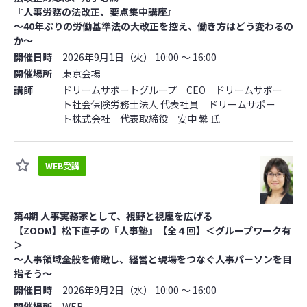
『人事労務の法改正、要点集中講座』
～40年ぶりの労働基準法の大改正を控え、働き方はどう変わるの
か～
開催日時
2026年9月1日（火） 10:00 ～ 16:00
開催場所
東京会場
講師
ドリームサポートグループ CEO ドリームサポー
ト社会保険労務士法人 代表社員 ドリームサポー
ト株式会社 代表取締役 安中 繁 氏
WEB受講
第4期 人事実務家として、視野と視座を広げる
【ZOOM】松下直子の『人事塾』【全４回】＜グループワーク有
＞
～人事領域全般を俯瞰し、経営と現場をつなぐ人事パーソンを目
指そう～
開催日時
2026年9月2日（水） 10:00 ～ 16:00
開催場所
WEB