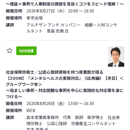
～理論×事例で人事制度の課題を見抜くコツをスピード理解！～
開催日時
2026年8月27日（木） 10:00 ～ 16:30
開催場所
東京会場
講師
アルチザン アンド カンパニー 組織・人材コンサ
ルタント 喜島 忠典 氏
WEB受講
社会保険労務士／公認心理師資格を持つ産業医が語る
【ZOOM】『メンタルヘルスの実務対応』《応用編》【半日】＜
グループワーク有＞
～悩ましい事例・対応困難な事例を中心に実践的な対応策を身に
つける～
開催日時
2026年8月28日（金） 13:00 ～ 16:30
開催場所
WEB
講師
森本産業医事務所 代表 医師 医学博士 社会保
険労務士 公認心理師 労働衛生コンサルタント
森本 英樹 氏