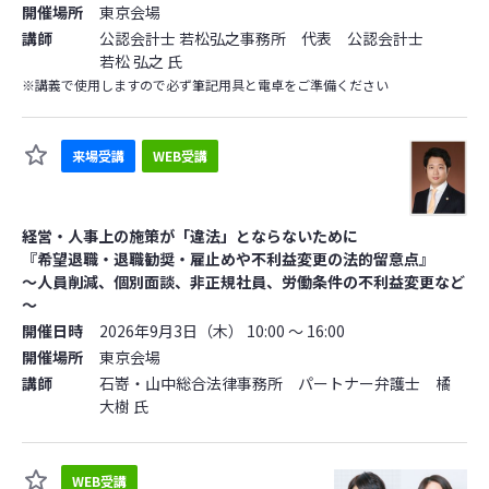
開催場所
東京会場
講師
公認会計士 若松弘之事務所 代表 公認会計士
若松 弘之 氏
※講義で使用しますので必ず筆記用具と電卓をご準備ください
来場受講
WEB受講
経営・人事上の施策が「違法」とならないために
『希望退職・退職勧奨・雇止めや不利益変更の法的留意点』
～人員削減、個別面談、非正規社員、労働条件の不利益変更など
～
開催日時
2026年9月3日（木） 10:00 ～ 16:00
開催場所
東京会場
講師
石嵜・山中総合法律事務所 パートナー弁護士 橘
大樹 氏
WEB受講