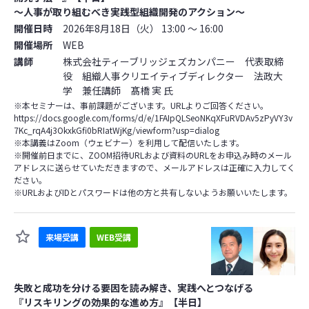
～人事が取り組むべき実践型組織開発のアクション～
開催日時
2026年8月18日（火） 13:00 ～ 16:00
開催場所
WEB
講師
株式会社ティーブリッジェズカンパニー 代表取締
役 組織人事クリエイティブディレクター 法政大
学 兼任講師 髙橋 実 氏
※本セミナーは、事前課題がございます。URLよりご回答ください。
https://docs.google.com/forms/d/e/1FAIpQLSeoNKqXFuRVDAv5zPyVY3v
7Kc_rqA4j3OkxkGfi0bRIatWjKg/viewform?usp=dialog
※本講義はZoom（ウェビナー）を利用して配信いたします。
※開催前日までに、ZOOM招待URLおよび資料のURLをお申込み時のメール
アドレスに送らせていただきますので、メールアドレスは正確に入力してく
ださい。
※URLおよびIDとパスワードは他の方と共有しないようお願いいたします。
来場受講
WEB受講
失敗と成功を分ける要因を読み解き、実践へとつなげる
『リスキリングの効果的な進め方』【半日】