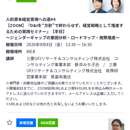
人的資本経営実現への道#4
【ZOOM】『D&Iを“方針”で終わらせず、経営戦略として推進す
るための実践セミナー』【半日】
～ジェンダーギャップの要因分析・ロードマップ・施策推進～
開催日時
2026年9月4日（金） 13:30 ～ 16:30
開催場所
WEB
講師
三菱UFJリサーチ＆コンサルティング株式会社 コ
ンサルティング事業本部 新井みち子氏 / 三菱
UFJリサーチ＆コンサルティング株式会社 政策研
究事業本部 尾島有美氏
※専門家・同業他社様のご受講はお断りさせていただくことがございます。
※開催前日までに、ZOOM招待URLおよび資料のURLをお申込み時のメール
アドレスに送らせていただきますので、メールアドレスは正確に入力してく
ださい。
※URLおよびIDなどは他の方と共有しないようお願いいたします。
来場受講
WEB受講