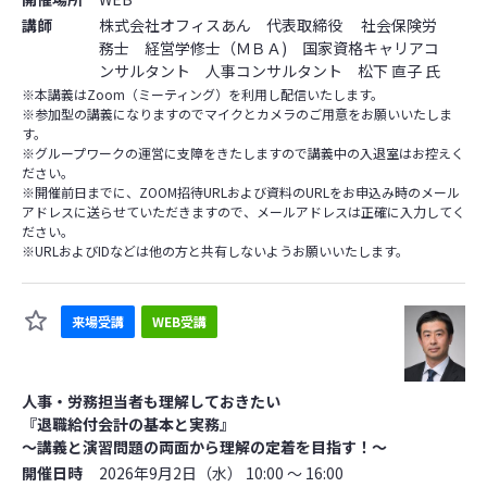
講師
株式会社オフィスあん 代表取締役 社会保険労
務士 経営学修士（ＭＢＡ) 国家資格キャリアコ
ンサルタント 人事コンサルタント 松下 直子 氏
※本講義はZoom（ミーティング）を利用し配信いたします。
※参加型の講義になりますのでマイクとカメラのご用意をお願いいたしま
す。
※グループワークの運営に支障をきたしますので講義中の入退室はお控えく
ださい。
※開催前日までに、ZOOM招待URLおよび資料のURLをお申込み時のメール
アドレスに送らせていただきますので、メールアドレスは正確に入力してく
ださい。
※URLおよびIDなどは他の方と共有しないようお願いいたします。
来場受講
WEB受講
人事・労務担当者も理解しておきたい
『退職給付会計の基本と実務』
～講義と演習問題の両面から理解の定着を目指す！～
開催日時
2026年9月2日（水） 10:00 ～ 16:00