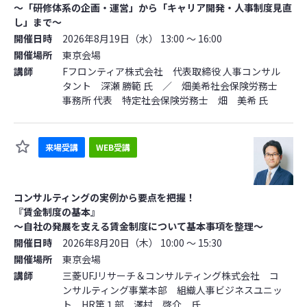
～「研修体系の企画・運営」から「キャリア開発・人事制度見直
し」まで～
開催日時
2026年8月19日（水） 13:00 ～ 16:00
開催場所
東京会場
講師
Fフロンティア株式会社 代表取締役 人事コンサル
タント 深瀬 勝範 氏 ／ 畑美希社会保険労務士
事務所 代表 特定社会保険労務士 畑 美希 氏
来場受講
WEB受講
コンサルティングの実例から要点を把握！
『賃金制度の基本』
～自社の発展を支える賃金制度について基本事項を整理～
開催日時
2026年8月20日（木） 10:00 ～ 15:30
開催場所
東京会場
講師
三菱UFJリサーチ＆コンサルティング株式会社 コ
ンサルティング事業本部 組織人事ビジネスユニッ
ト HR第１部 澤村 啓介 氏