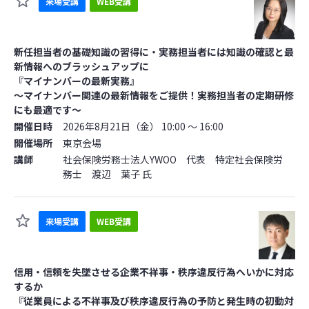
来場受講
WEB受講
新任担当者の基礎知識の習得に・実務担当者には知識の確認と最
新情報へのブラッシュアップに
『マイナンバーの最新実務』
～マイナンバー関連の最新情報をご提供！実務担当者の定期研修
にも最適です～
開催日時
2026年8月21日（金） 10:00 ～ 16:00
開催場所
東京会場
講師
社会保険労務士法人YWOO 代表 特定社会保険労
務士 渡辺 葉子 氏
来場受講
WEB受講
信用・信頼を失墜させる企業不祥事・秩序違反行為へいかに対応
するか
『従業員による不祥事及び秩序違反行為の予防と発生時の初動対