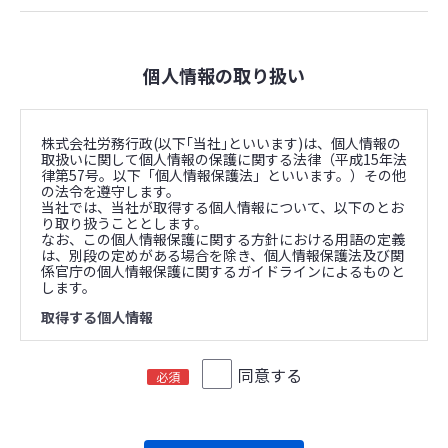
個人情報の取り扱い
株式会社労務行政(以下｢当社｣といいます)は、個人情報の
取扱いに関して個人情報の保護に関する法律（平成15年法
律第57号。以下「個人情報保護法」といいます。）その他
の法令を遵守します。
当社では、当社が取得する個人情報について、以下のとお
り取り扱うこととします。
なお、この個人情報保護に関する方針における用語の定義
は、別段の定めがある場合を除き、個人情報保護法及び関
係官庁の個人情報保護に関するガイドラインによるものと
します。
取得する個人情報
所属組織名、氏名、郵便番号と住所、電話番号、FAX番
号、E-mailアドレス、役職、閲覧履歴、購買履歴、イン
同意する
必須
ターネット利用環境に関する情報、その他アンケート回答
等のお客様情報
個人情報の利用目的