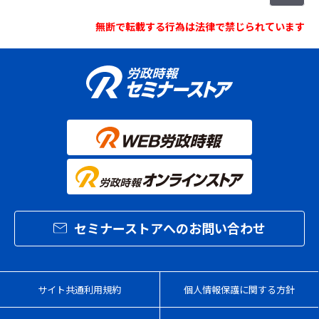
だいた個人情報と組み合わせて当社ウェブサイトのログイ
ン認証を行うために利用します。クッキーの使用を許可さ
れない場合には、一部のサービスがご利用頂けない場合が
無断で転載する行為は法律で禁じられています
あります。
当サイトが利用しているアクセス解析ツールに関して
当サイトでは、Google社の「Googleアナリティクス」お
よびUser Local社の「User Insight」をアクセス解析ツー
ルとして利用しています。これらのアクセス解析ツール
は、クッキーを使用して、利用者のウェブサイトの利用状
況（アクセス状況、トラフィックデータ等）を分析し、当
サイト自体のパフォーマンスの改善や、当サイトを通じて
利用者に提供するサービスの向上、改善のために使用しま
す。
Googleアナリティクスに関する詳細は、
こちら
をご覧く
ださい。
User Insightに関する詳細は、
こちら
をご覧ください。
個人データの第三者への提供
セミナーストアへのお問い合わせ
当社では、以下のいずれかの場合を除き、当社が取得した
お客様の個人データを、本人の同意なく第三者に提供いた
しません。
法令に基づき提供を求められた場合
人の生命、身体または財産の保護のために必要な場合で
サイト共通利用規約
個人情報保護に関する方針
あって、お客さまの同意を得ることが困難である場合
公衆衛生の向上または児童の健全な育成の推進のために
特に必要がある場合であって、お客さまの同意を得るこ