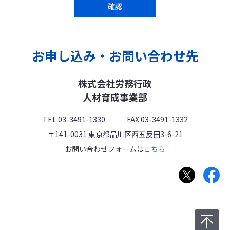
当社は、取得した個人情報を以下の目的で利用いたしま
確認
す。
商品のお届け及び各種ウェブサービスの提供・運営
代金のご請求とそのお支払いの確認
クレジットカード決済時にカード発行会社が行う不正利
用検知・防止のための確認
お申し込み・お問い合わせ先
※お客様が利用されているカード発行会社が外国にある
場合、これらの情報は当該発行会社に移転される場合が
あります。
お客様とのご連絡（たとえばお客様からのお問い合わせ
株式会社労務行政
への回答）
商品・サービスに関する各種アンケートの実施
人材育成事業部
取得した個人情報および各種アンケート回答を、個人が
特定できないように統計・集計データに加工したうえで
の、当社が取り扱う各種サービスの企画・研究・開発・
TEL 03-3491-1330 FAX 03-3491-1332
サービス品質向上・営業・販売またはそれらに関する案
〒141-0031 東京都品川区西五反田3-6-21
内
取得した閲覧履歴、購買履歴の情報を分析したうえで
お問い合わせフォームは
こちら
の、趣味・嗜好に応じた記事、商品・サービスの紹介
その他個人情報の取得の際に明示した利用目的
アクセスログの利用
当サイトでは、ログに記録された利用者IPアドレスをサイ
ト運用管理や、問題発生時の原因究明、解決のために利用
させていただくことがあります。
また、当サイトではクッキーを使用します。クッキーは利
用者のブラウザに送信される小規模の情報で、ご登録いた