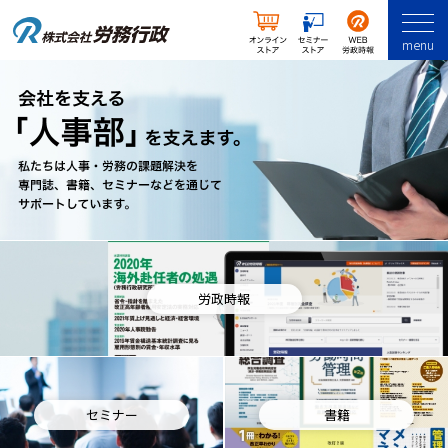
menu
労政時報
セミナー
書籍