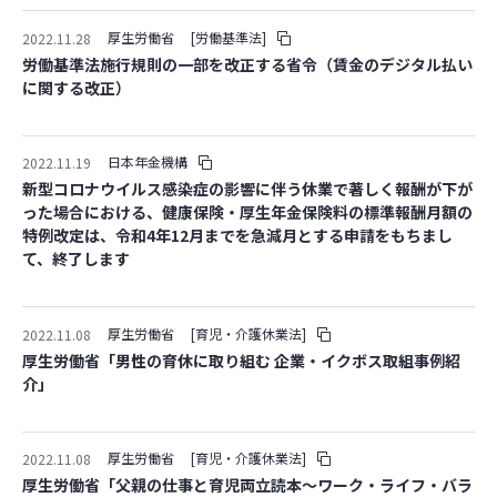
厚生労働省
[労働基準法]
2022.11.28
労働基準法施行規則の一部を改正する省令（賃金のデジタル払い
に関する改正）
日本年金機構
2022.11.19
新型コロナウイルス感染症の影響に伴う休業で著しく報酬が下が
った場合における、健康保険・厚生年金保険料の標準報酬月額の
特例改定は、令和4年12月までを急減月とする申請をもちまし
て、終了します
厚生労働省
[育児・介護休業法]
2022.11.08
厚生労働省「男性の育休に取り組む 企業・イクボス取組事例紹
介」
厚生労働省
[育児・介護休業法]
2022.11.08
厚生労働省「父親の仕事と育児両立読本～ワーク・ライフ・バラ