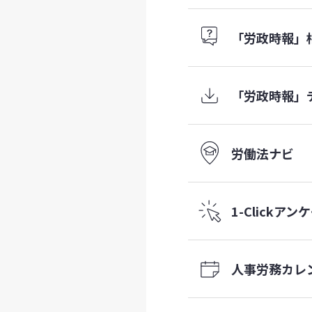
「労政時報」
「労政時報」
労働法ナビ
1-Click
アンケ
人事労務
カレ