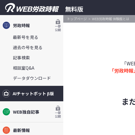
無料版
トップページ
WEB労政時報 体験版とは
労政時報
一部
公開
最新号を見る
過去の号を見る
記事検索
「W
相談室Q&A
「労政時報
データダウンロード
AIチャットボット β版
ま
WEB独自記事
一部
公開
最新情報