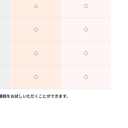
△
○
○
○
○
○
○
○
本機能をお試しいただくことができます。