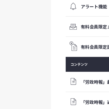
アラート機能
有料会員限定
有料会員
限定
コンテンツ
「労政時報」
「労政時報」