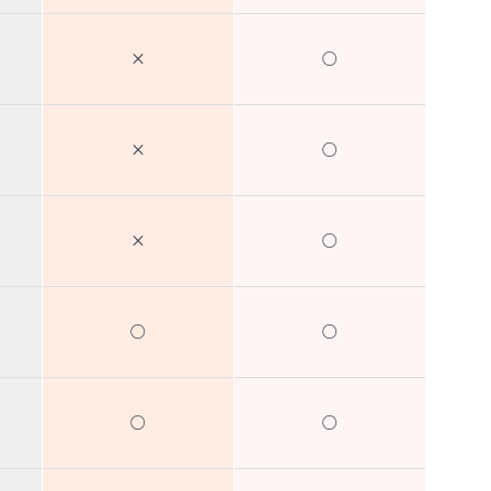
×
○
×
○
×
○
○
○
○
○