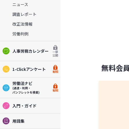
ニュース
調査レポート
改正法情報
労働判例
人事労務カレンダー
一部
公開
無料会
1-Clickアンケート
有料
労働法ナビ
(通達・判例・
有料
パンフレットを検索)
入門・ガイド
用語集