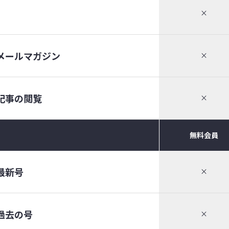
×
メールマガジン
×
記事の閲覧
×
無料会員
最新号
×
過去の号
×