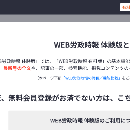
有
WEB労政時報 体験版
EB労政時報 体験版」では、「WEB労政時報 有料版」の基本
」最新号の全文
や、記事の一部、検索機能、掲載コンテンツの
（本ページ下部
「WEB労政時報の特長／機能比較」
をご
だ、無料会員登録がお済でない方は、こ
WEB労政時報 体験版のご利用に