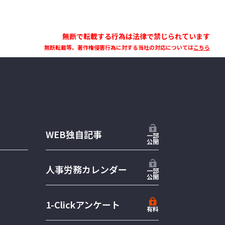
無断で転載する行為は法律で禁じられています
無断転載等、著作権侵害行為に対する当社の対応については
こちら
WEB独自記事
一部
公開
人事労務カレンダー
一部
公開
1-Clickアンケート
有料