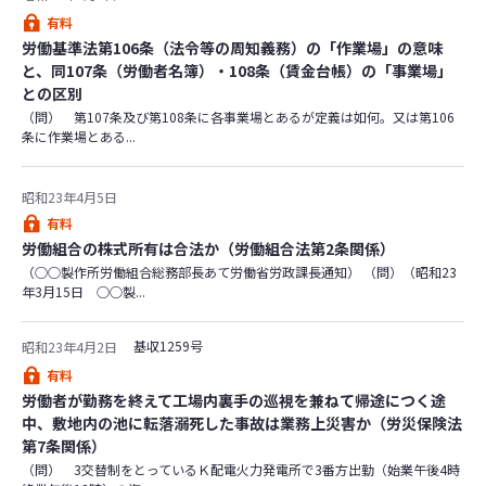
有料
労働基準法第106条（法令等の周知義務）の「作業場」の意味
と、同107条（労働者名簿）・108条（賃金台帳）の「事業場」
との区別
（問） 第107条及び第108条に各事業場とあるが定義は如何。又は第106
条に作業場とある...
昭和23年4月5日
有料
労働組合の株式所有は合法か（労働組合法第2条関係）
（○○製作所労働組合総務部長あて労働省労政課長通知） （問）（昭和23
年3月15日 ○○製...
基収1259号
昭和23年4月2日
有料
労働者が勤務を終えて工場内裏手の巡視を兼ねて帰途につく途
中、敷地内の池に転落溺死した事故は業務上災害か（労災保険法
第7条関係）
（問） 3交替制をとっているＫ配電火力発電所で3番方出勤（始業午後4時