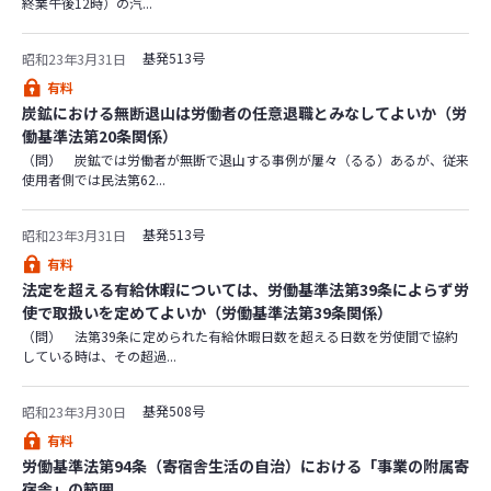
終業午後12時）の汽...
基発513号
昭和23年3月31日
有料
炭鉱における無断退山は労働者の任意退職とみなしてよいか（労
働基準法第20条関係）
（問） 炭鉱では労働者が無断で退山する事例が屢々（るる）あるが、従来
使用者側では民法第62...
基発513号
昭和23年3月31日
有料
法定を超える有給休暇については、労働基準法第39条によらず労
使で取扱いを定めてよいか（労働基準法第39条関係）
（問） 法第39条に定められた有給休暇日数を超える日数を労使間で協約
している時は、その超過...
基発508号
昭和23年3月30日
有料
労働基準法第94条（寄宿舎生活の自治）における「事業の附属寄
宿舎」の範囲