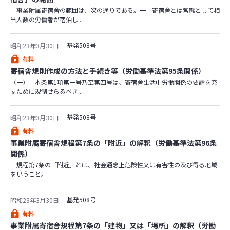
事業附属寄宿舎の範囲は、次の通りである。一 寄宿舎とは常態として相
当人数の労働者が宿泊し...
基発508号
昭和23年3月30日
有料
寄宿舎規則作成の方法と手続き等（労働基準法第95条関係）
（一） 本条第1項第一号乃至第四号は、寄宿舎生活中労働関係の要請を充
すために規制せらるべき...
基発508号
昭和23年3月30日
有料
事業附属寄宿舎規程第7条の「附近」の解釈（労働基準法第96条
関係）
規程第7条の「附近」とは、社会通念上危険性又は有害性の及び得る地域
をいうこと。
基発508号
昭和23年3月30日
有料
事業附属寄宿舎規程第7条の「建物」又は「場所」の解釈（労働