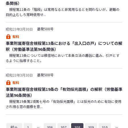
条関係）
規程第11条の「階段」は常用なると非常用なるとを問わないが、避難の
目的上むしろ常時使用せ...
基発508号
昭和23年3月30日
有料
事業附属寄宿舎規程第13条における「出入口の戸」についての解
釈（労働基準法第96条関係）
規程第13条については積雪地において本条立法の趣旨に鑑み、引戸とす
るように指導すること。
基発508号
昭和23年3月30日
有料
事業附属寄宿舎規程第19条の「有効採光面積」の解釈（労働基準
法第96条関係）
規程第19条第1項第七号の「有効採光面積」とは採光のために有効に使用
され得る窓の面積を意...
...
...
前へ
1
306
307
308
309
310