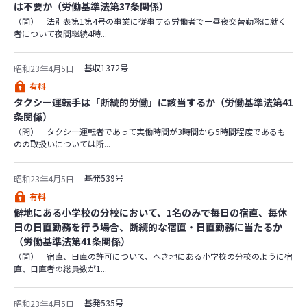
は不要か（労働基準法第37条関係）
（問） 法別表第1第4号の事業に従事する労働者で一昼夜交替勤務に就く
者について夜間継続4時...
基収1372号
昭和23年4月5日
有料
タクシー運転手は「断続的労働」に該当するか（労働基準法第41
条関係）
（問） タクシー運転者であって実働時間が3時間から5時間程度であるも
のの取扱いについては断...
基発539号
昭和23年4月5日
有料
僻地にある小学校の分校において、1名のみで毎日の宿直、毎休
日の日直勤務を行う場合、断続的な宿直・日直勤務に当たるか
（労働基準法第41条関係）
（問） 宿直、日直の許可について、へき地にある小学校の分校のように宿
直、日直者の総員数が1...
基発535号
昭和23年4月5日