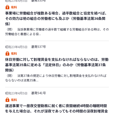
基発535号
昭和23年4月5日
有料
事業場に労働組合が複数ある場合、過半数組合と協定を結べば、
その効力は他の組合の労働者にも及ぶか（労働基準法第36条関
係）
（問） 当該事業場に労働者の過半数で組織する労働組合がある時は、その
労働組合と書面による協...
基発537号
昭和23年4月5日
有料
休日労働に対して割増賃金を支払わなければならないのは、労働
基準法第35条に定める「法定休日」のみか（労働基準法第37条
関係）
（問） 法第37条の規定により休日労働に対し割増賃金を支払わなければ
ならないのは法第35条...
基発541号
昭和23年4月5日
有料
運送事業で一昼夜交替勤務に就く者に夜間継続4時間の睡眠時間
を与えた場合は、それが深夜であってもその時間の深夜割増賃金