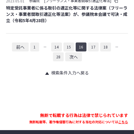
参議院
[フリーランス・事業者間取引適正化等法]
2023.05.01
特定受託事業者に係る取引の適正化等に関する法律案（フリーラ
ンス・事業者間取引適正化等法案）が、参議院本会議で可決・成
立（令和5年4月28日）
...
...
前へ
1
14
15
16
17
18
次へ
28
検索条件入力へ戻る
無断で転載する行為は法律で禁じられています
無断転載等、著作権侵害行為に対する当社の対応については
こちら