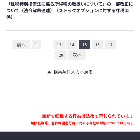
「租税特別措置法に係る所得税の取扱いについて」の一部改正に
ついて（法令解釈通達）（ストックオプションに対する課税関
係）
...
...
前へ
1
13
14
15
16
17
次へ
28
検索条件入力へ戻る
無断で転載する行為は法律で禁じられています
無断転載等、著作権侵害行為に対する当社の対応については
こちら