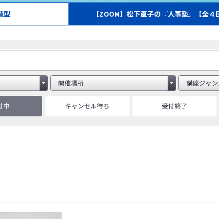
聴型
【ZOOM】松下直子の『人事塾』【全４
付中
キャンセル待ち
受付終了