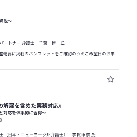
解説～
ートナー 弁護士 千葉 博 氏
座概要に掲載のパンフレットをご確認のうえご希望日のお申
の解雇を含めた実務対応』
と対応を体系的に習得～
0
（日本・ニューヨーク州弁護士） 宇賀神 崇 氏