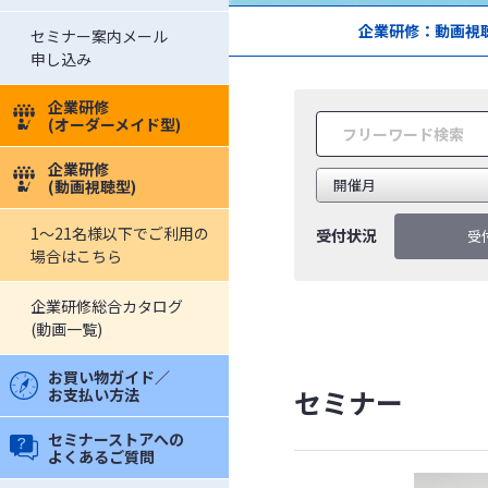
企業研修：動画視
セミナー案内メール
申し込み
企業研修
(オーダーメイド型)
企業研修
(動画視聴型)
1～21名様以下でご利用の
受付状況
受
場合はこちら
企業研修総合カタログ
(動画一覧)
お買い物ガイド／
セミナー
お支払い方法
セミナーストアへの
よくあるご質問