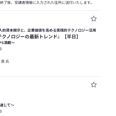
催終了後、受講者情報に入力された住所に送付いたします。
の人的資本開示と、企業価値を高める実践的テクノロジー活用
テクノロジーの最新トレンド』【半日】
PS満載～
0
良 氏
を通じて～
0