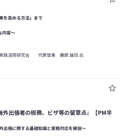
果を高める方法」まで
】
な内容～
ク実践活用研究会 代表理事 藤原 誠司 氏
海外出張者の税務、ビザ等の留意点』【PM半
外出張に関する基礎知識と実務対応を解説～