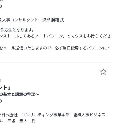
0
 人事コンサルタント 深瀬 勝範 氏
操作方法となります。
ンストールしてあるノートパソコン」とマウスをお持ちくださ
をメール送信いたしますので、必ず当日使用するパソコンにイ
！
ント』
の基本と課題の整理～
0
ング株式会社 コンサルティング事業本部 組織人事ビジネス
パル 三城 圭太 氏