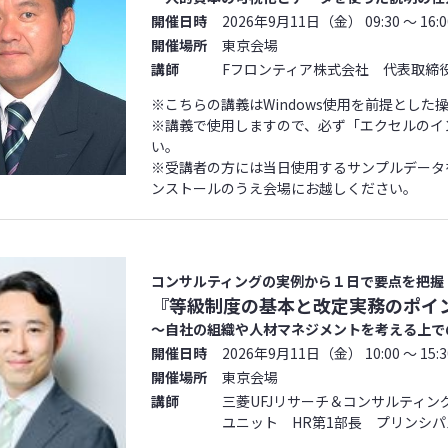
開催日時
2026年9月11日（金） 09:30 ～ 16:0
開催場所
東京会場
講師
Fフロンティア株式会社 代表取締役
※こちらの講義はWindows使用を前提とした
※講義で使用しますので、必ず「エクセルのイ
い。
※受講者の方には当日使用するサンプルデータ
ンストールのうえ会場にお越しください。
コンサルティングの実例から１日で要点を把握
『等級制度の基本と改定実務のポイ
～自社の組織や人材マネジメントを考える上で
開催日時
2026年9月11日（金） 10:00 ～ 15:3
開催場所
東京会場
講師
三菱UFJリサーチ＆コンサルティ
ユニット HR第1部長 プリンシ