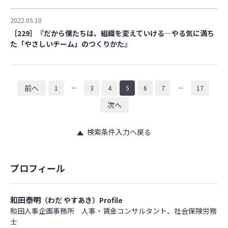
2022.05.10
［229］『だから僕たちは、組織を変えていける―やる気に満ち
た「やさしいチーム」のつくりかた』
...
...
前へ
1
3
4
5
6
7
17
次へ
検索条件入力へ戻る
プロフィール
和田泰明
（わだ やすあき）Profile
和田人事企画事務所 人事・賃金コンサルタント、社会保険労務
士