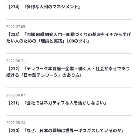
［234］『多様な人材のマネジメント』
2022.07.05
［233］『図解 組織開発入門―組織づくりの基礎をイチから学び
たい人のための「理論と実践」100のツボ』
2022.06.21
［232］『テレワーク本質論―企業・働く人・社会が幸せであり
続ける「日本型テレワーク」のあり方』
2022.06.07
［231］『会社ではネガティブな人を活かしなさい』
2022.05.24
［230］『なぜ、日本の職場は世界一ギスギスしているのか』