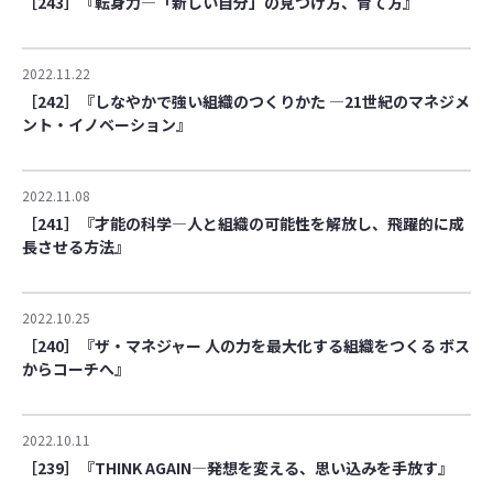
［243］『転身力―「新しい自分」の見つけ方、育て方』
2022.11.22
［242］『しなやかで強い組織のつくりかた ―21世紀のマネジメ
ント・イノベーション』
2022.11.08
［241］『才能の科学―人と組織の可能性を解放し、飛躍的に成
長させる方法』
2022.10.25
［240］『ザ・マネジャー 人の力を最大化する組織をつくる ボス
からコーチへ』
2022.10.11
［239］『THINK AGAIN―発想を変える、思い込みを手放す』