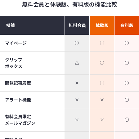
無料会員と体験版、有料版の機能比較
機能
無料会員
体験版
有料版
マイページ
○
○
○
クリップ
△
○
○
ボックス
閲覧記事履歴
×
○
○
アラート機能
×
×
○
有料会員限定
×
×
○
メールマガジン