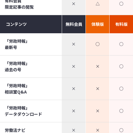
有料会員
×
△
○
限定記事の閲覧
コンテンツ
無料会員
体験版
有料版
「労政時報」
×
○
○
最新号
「労政時報」
×
×
○
過去の号
「労政時報」
×
×
○
相談室Q&A
「労政時報」
×
×
○
データダウンロード
労働法ナビ
×
×
○