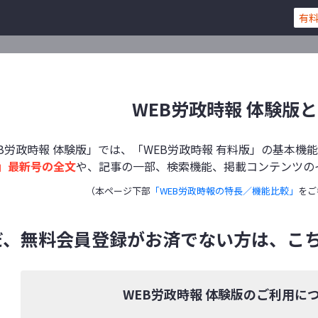
有
WEB労政時報 体験版
EB労政時報 体験版」では、「WEB労政時報 有料版」の基本
」最新号の全文
や、記事の一部、検索機能、掲載コンテンツの
（本ページ下部
「WEB労政時報の特長／機能比較」
をご
だ、無料会員登録がお済でない方は、こ
WEB労政時報 体験版のご利用に