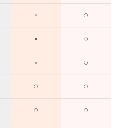
×
○
×
○
×
○
○
○
○
○