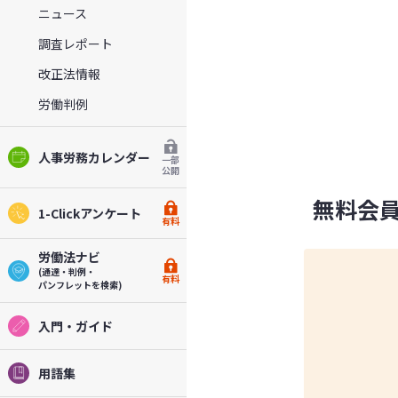
ニュース
調査レポート
改正法情報
労働判例
人事労務カレンダー
一部
公開
無料会
1-Clickアンケート
有料
労働法ナビ
(通達・判例・
有料
パンフレットを検索)
入門・ガイド
用語集