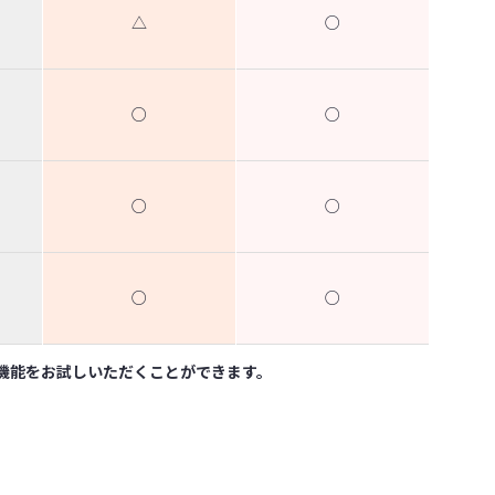
△
○
○
○
○
○
○
○
本機能をお試しいただくことができます。