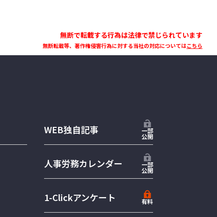
無断で転載する行為は法律で禁じられています
無断転載等、著作権侵害行為に対する当社の対応については
こちら
WEB独自記事
一部
公開
人事労務カレンダー
一部
公開
1-Clickアンケート
有料