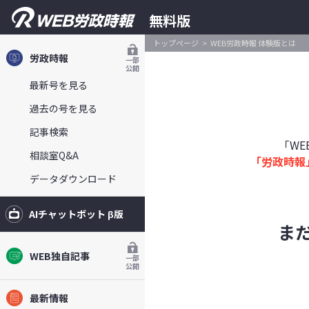
無料版
トップページ
WEB労政時報 体験版とは
労政時報
一部
公開
最新号を見る
過去の号を見る
記事検索
「W
相談室Q&A
「労政時報
データダウンロード
AIチャットボット β版
ま
WEB独自記事
一部
公開
最新情報