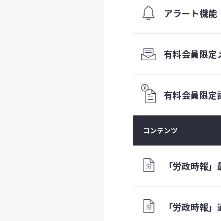
アラート機能
有料会員限定
有料会員
限定
コンテンツ
「労政時報」
「労政時報」