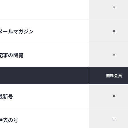
×
メールマガジン
×
記事の閲覧
×
無料会員
最新号
×
過去の号
×