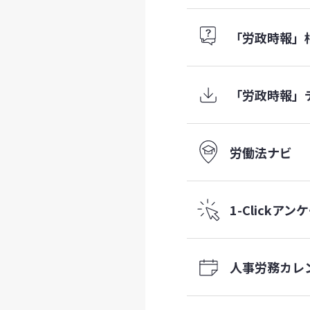
「労政時報」
「労政時報」
労働法ナビ
1-Click
アンケ
人事労務
カレ