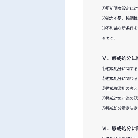
①更新限度設定に対
②能力不足、協調性
③不利益な新条件を
ｅｔｃ．
Ⅴ．懲戒処分に
①懲戒処分に関する
②懲戒処分に関わる
③懲戒権濫用の考え
④懲戒対象行為の認
⑤懲戒処分量定決定
Ⅵ．懲戒処分に