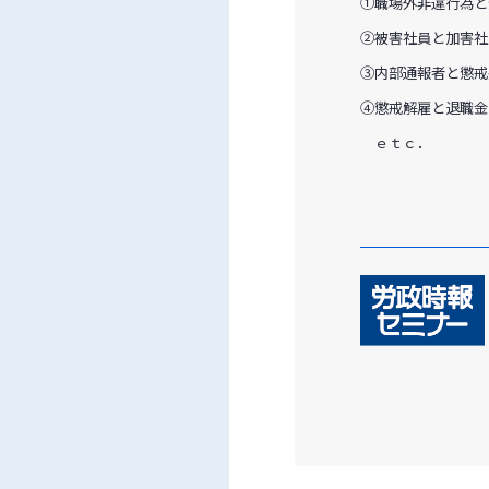
①職場外非違行為と
②被害社員と加害社
③内部通報者と懲戒
④懲戒解雇と退職金
ｅｔｃ．