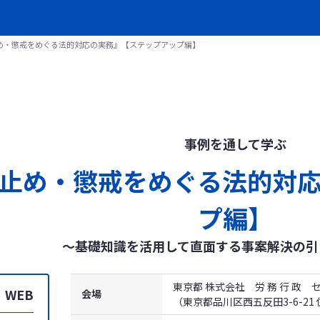
め・懲戒をめぐる法的対応の実務』【ステップアップ編】
事例を通して学ぶ
止め・懲戒をめぐる法的対
プ編】
～基礎知識を活用して直面する事案解決の引
東京都 株式会社 労 務 行 政
 WEB
会場
（東京都品川区西五反田3-6-2