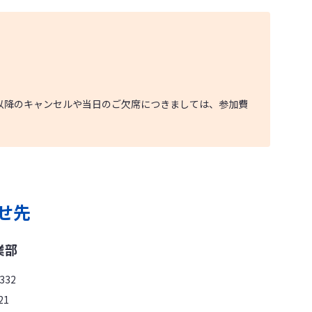
以降のキャンセルや当日のご欠席につきましては、参加費
せ先
業部
332
21