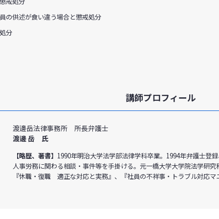
懲戒処分
員の供述が食い違う場合と懲戒処分
処分
講師プロフィール
渡邊岳法律事務所 所長弁護士
渡邊 岳 氏
【略歴、著書】
1990年明治大学法学部法律学科卒業。1994年弁護士登
人事労務に関わる相談・事件等を手掛ける。元一橋大学大学院法学研究
『休職・復職 適正な対応と実務』、『社員の不祥事・トラブル対応マ