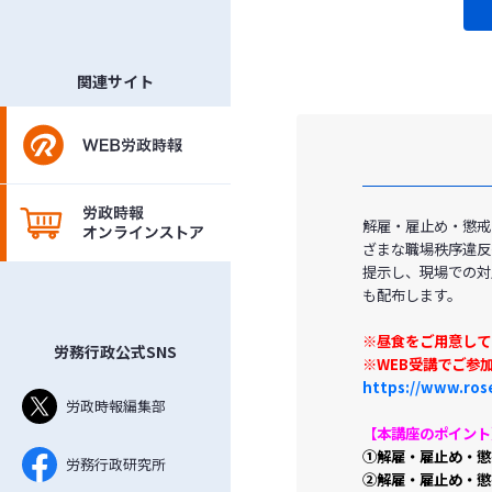
関連サイト
解雇・雇止め・懲戒
ざまな職場秩序違反
提示し、現場での対
も配布します。
※昼食をご用意して
労務行政公式SNS
※WEB受講でご参
https://www.rose
労政時報編集部
【本講座のポイント
①解雇・雇止め・
労務行政研究所
②解雇・雇止め・懲