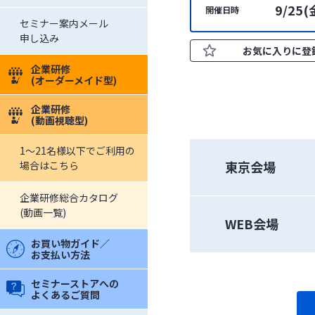
9/25(
開催日時
セミナー案内メール
申し込み
お気に入りに登
企業研修
(オーダーメイド型)
企業研修
(動画視聴型)
1～21名様以下でご利用の
東京会場
場合はこちら
企業研修総合カタログ
(動画一覧)
WEB会場
お買い物ガイド／
お支払い方法
セミナーストアへの
よくあるご質問