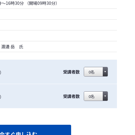
0分～16時30分 （開場09時30分）
渡邊 岳 氏
受講者数
））
受講者数
））
今すぐ申し込む