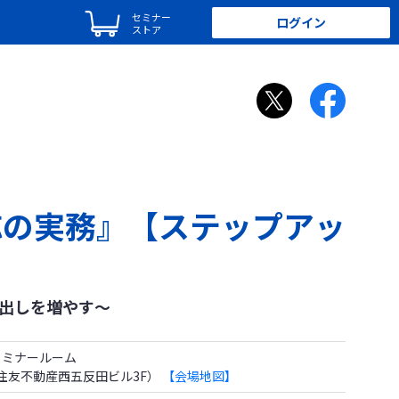
セミナー
ログイン
ストア
応の実務』【ステップアッ
出しを増やす～
 セミナールーム
1 住友不動産西五反田ビル3F）
【会場地図】