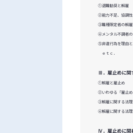
①退職勧奨と解雇
②能力不足、協調性
③職種限定者の解雇
④メンタル不調者の
⑤非違行為を理由と
ｅｔｃ．
Ⅲ．雇止めに
①解雇と雇止め
②いわゆる「雇止め
③解雇に関する法理
④解雇に関する法理
Ⅳ．雇止めに関