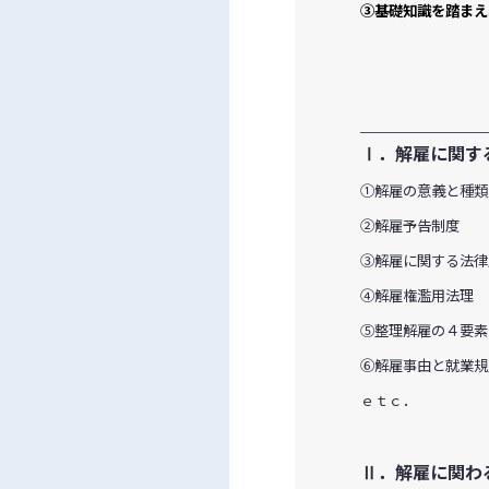
③基礎知識を踏まえ
Ⅰ．解雇に関す
①解雇の意義と種類
②解雇予告制度
③解雇に関する法律
④解雇権濫用法理
⑤整理解雇の４要素
⑥解雇事由と就業規
ｅｔｃ．
Ⅱ．解雇に関わ