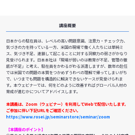
講座概要
日本からの駐在員は、レベルの高い問題意識、注意力・チェック力、
気づきの力を持っている一方、米国の現場で働く人たちには単純ミ
ス、気づき不足、連鎖して起こることに対する洞察力の弱さがかなり
見受けられます。日本本社は「現場が弱いのは教育が不足、管理の徹
底が不足」と考え、駐在員をかわるがわる派遣しますが、数年の赴任
では米国での問題の本質をつかめずうわべの理解で帰ってしまいがち
で、いつまでも問題を構造的に解決できないケースが見受けられま
す。本ウェビナーでは、何をどのように改善すればグローバル人材の
育成が進むかについてアドバイスします。
本講義は、Zoom（ウェビナー）を利用してWebで配信いたします。
ご参加に伴い下記URLをご確認ください。
https://www.rosei.jp/seminarstore/seminar/zoom
【本講座のポイント】