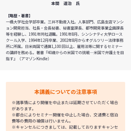
本間 道治 氏
【略歴・著書】
一橋大学社会学部卒業。三井不動産入社。人事部門、広島支店マンシ
ョン開発担当、社長・会長秘書、秘書室課長、都市開発事業企画課長
等を経験し、1991年同社退職。1991年8月、シンシナティ大学ロース
クール入学、1994年12月卒業、2002年8月からオグルツリー法律事務
所に所属。日米両国で通算1,100 回以上、雇用法等に関するセミナー
の講師を務める。著書『40歳からの米国での挑戦―米国で弁護士を目
指す』（アマゾンKindle）
本講義についての注意事項
※諸事情により開催を中止または延期させていただく場合
があります。
※都合によりセミナー開催を中止した場合、交通費と宿泊
費等の費用の補償は行いません。
※キャンセルにつきましては、記載しておりますキャンセ