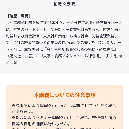
柏﨑 文彦 氏
【略歴・著書】
会計事務所勤務を経て2003年独立。得意分野である計数管理をベース
に、経営のパートナーとして会計・税務業務はもちろん、経営計画・
利益および資金計画・人員計画策定から給与計算・労務管理業務ま
で、会社の経済的繁栄と従業員の物心両面での充実を目指したサポー
トを行う。主な著書に『会計事務所職員のための総務・経理実務』
（清文社／共著）、『人事・総務マネジメント法律必携』（PHP出版
／共著）
本講義についての注意事項
※諸事情により開催を中止または延期させていただく場合
があります。
※都合によりセミナー開催を中止した場合、交通費と宿泊
費等の費用の補償は行いません。