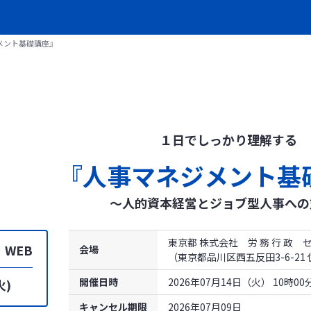
メント基礎講座』
１日でしっかり理解する
『人事マネジメント基
～人的資本経営とジョブ型人事への
東京都 株式会社 労 務 行 政
 WEB
会場
（東京都品川区西五反田3-6-2
開催日時
2026年07月14日（火） 10時0
火)
キャンセル期限
2026年07月09日