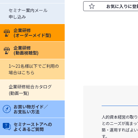
お気に入りに登
セミナー案内メール
申し込み
企業研修
(オーダーメイド型)
企業研修
(動画視聴型)
1～21名様以下でご利用の
場合はこちら
企業研修総合カタログ
(動画一覧)
お買い物ガイド／
お支払い方法
人的資本経営の取り
とのニーズが高まっ
セミナーストアへの
よくあるご質問
築・運用すればよい
す。