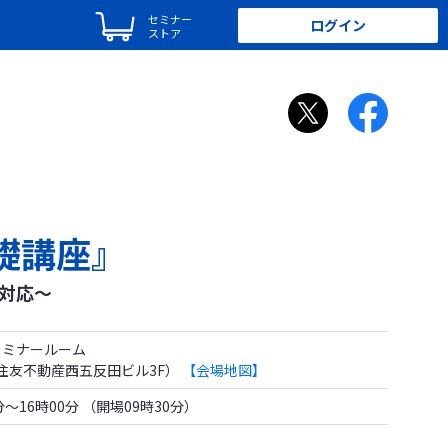
セミナー
ログイン
ストア
礎講座』
対応～
 セミナールーム
1 住友不動産西五反田ビル3F）
【会場地図】
0分～16時00分 （開場09時30分）