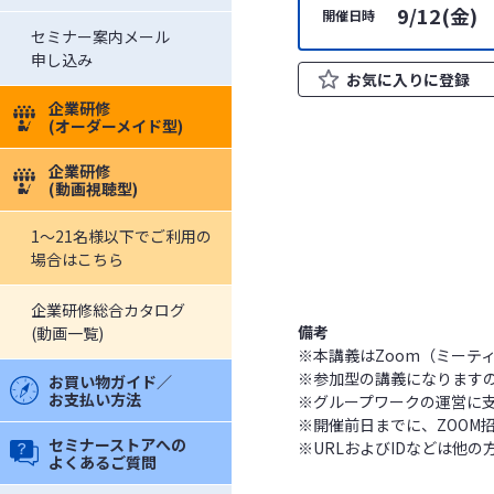
9/12(金)
開催日時
セミナー案内メール
申し込み
お気に入りに登録
企業研修
(オーダーメイド型)
企業研修
(動画視聴型)
1～21名様以下でご利用の
場合はこちら
企業研修総合カタログ
備考
(動画一覧)
※本講義はZoom（ミーテ
※参加型の講義になります
お買い物ガイド／
お支払い方法
※グループワークの運営に
※開催前日までに、ZOOM
セミナーストアへの
※URLおよびIDなどは他
よくあるご質問