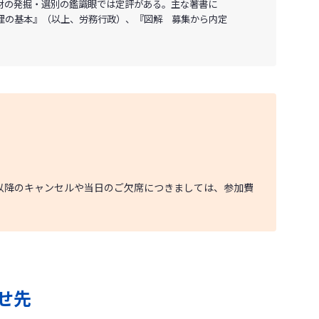
材の発掘・選別の鑑識眼では定評がある。主な著書に
理の基本』（以上、労務行政）、『図解 募集から内定
以降のキャンセルや当日のご欠席につきましては、参加費
せ先