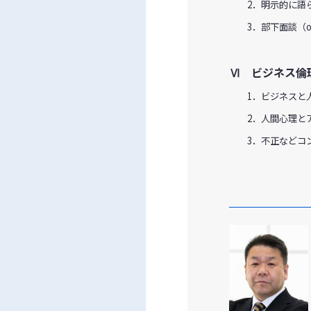
2．明示的に語ら
3．部下面談（one
Ⅵ ビジネス倫
1．ビジネスと人
2．人間心理とア
3．不正などコン