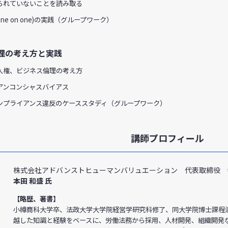
れていないことを読み取る
 on one)の実践（グループワーク）
理の考え方と実践
権、ビジネス倫理の考え方
ンコンシャスバイアス
プライアンス違反のケーススタディ（グループワーク）
講師プロフィール
株式会社アドバンストヒューマンバリュエーション 代表取締役 
本田 和盛 氏
【略歴、著書】
小樽商科大学卒、法政大学大学院経営学研究科修了、同大学院博士課程
越した知識と経験をベースに、労働法務から採用、人材開発、組織開発