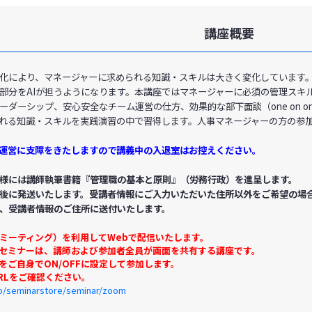
講座概要
進化により、マネージャーに求められる知識・スキルは大きく変化しています
部分をAIが担うようになります。本講座ではマネージャーに必須の管理スキ
ーダーシップ、安心安全なチーム運営の仕方、効果的な部下面談（one on 
れる知識・スキルを実践演習の中で習得します。人事マネージャーの方の参
運営に支障をきたしますので講義中の入退室はお控えください。
様には講師執筆書籍『管理職の基本と原則』（労務行政）を進呈します。
後に発送いたします。受講者情報にご入力いただいた住所以外をご希望の場
、受講者情報のご住所に送付いたします。
（ミーティング）を利用してWebで配信いたします。
グセミナーは、講師および参加者全員が画面を共有する講座です。
をご自身でON/OFFに設定して参加します。
RLをご確認ください。
jp/seminarstore/seminar/zoom