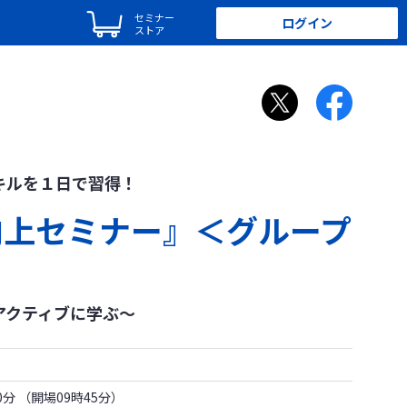
セミナー
ログイン
ストア
キルを１日で習得！
向上セミナー』＜グループ
アクティブに学ぶ～
00分 （開場09時45分）