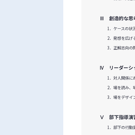
Ⅲ 創造的な思
1．ケースの状況
2．発想を広げる
3．正解志向の問
Ⅳ リーダーシ
1．対人関係にお
2．場を読み、場
3．場をデザイン
Ⅴ 部下指導演
1．部下の行動変