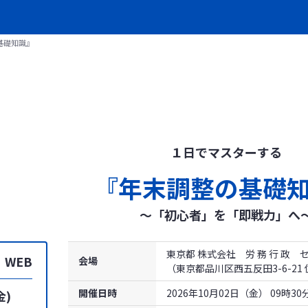
基礎知識』
１日でマスターする
『年末調整の基礎
～「初心者」を「即戦力」へ
東京都 株式会社 労 務 行 政
 WEB
会場
（東京都品川区西五反田3-6-2
開催日時
2026年10月02日（金） 09時3
金)