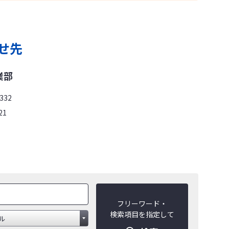
せ先
業部
332
21
フリーワード・
検索項目を指定して