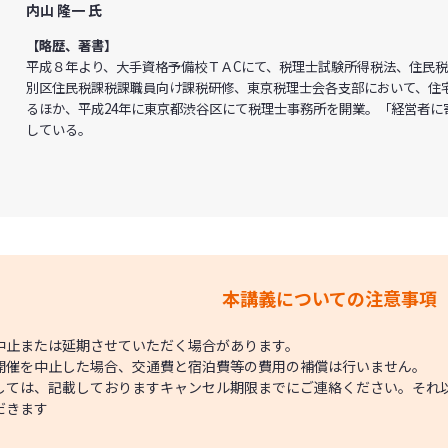
内山 隆一 氏
【略歴、著書】
平成８年より、大手資格予備校ＴＡCにて、税理士試験所得税法、住民税
別区住民税課税課職員向け課税研修、東京税理士会各支部において、住
るほか、平成24年に東京都渋谷区にて税理士事務所を開業。「経営者に
している。
本講義についての注意事項
中止または延期させていただく場合があります。
開催を中止した場合、交通費と宿泊費等の費用の補償は行いません。
しては、記載しておりますキャンセル期限までにご連絡ください。それ
だきます