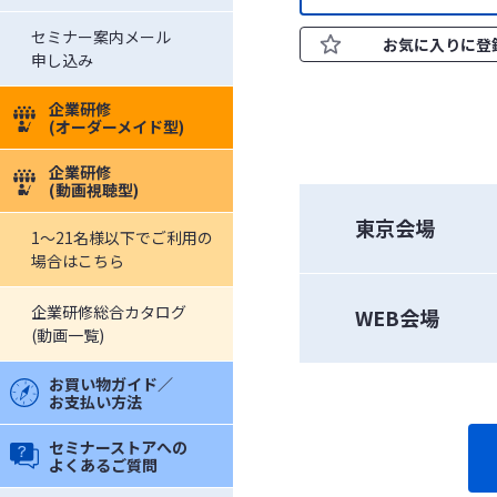
セミナー案内メール
お気に入りに登
申し込み
企業研修
(オーダーメイド型)
企業研修
(動画視聴型)
東京会場
1～21名様以下でご利用の
場合はこちら
企業研修総合カタログ
WEB会場
(動画一覧)
お買い物ガイド／
お支払い方法
セミナーストアへの
よくあるご質問