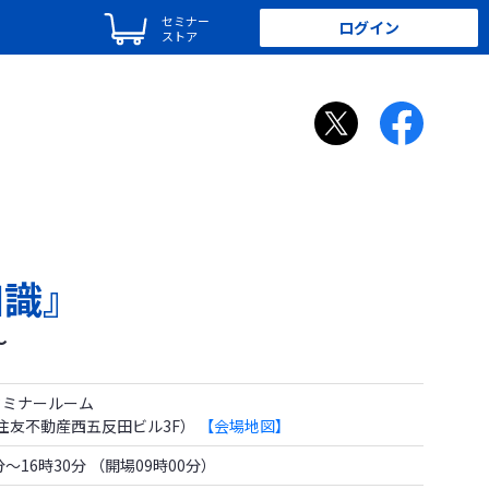
セミナー
ログイン
ストア
知識』
～
 セミナールーム
1 住友不動産西五反田ビル3F）
【会場地図】
0分～16時30分 （開場09時00分）