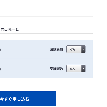
内山 隆一 氏
受講者数
））
受講者数
））
今すぐ申し込む