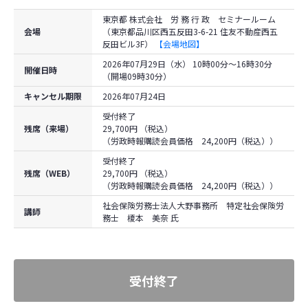
東京都 株式会社 労 務 行 政 セミナールーム
会場
（東京都品川区西五反田3-6-21 住友不動産西五
反田ビル3F）
【会場地図】
2026年07月29日（水） 10時00分～16時30分
開催日時
（開場09時30分）
キャンセル期限
2026年07月24日
受付終了
残席（来場）
29,700円 （税込）
（労政時報購読会員価格 24,200円（税込））
受付終了
残席（WEB）
29,700円 （税込）
（労政時報購読会員価格 24,200円（税込））
社会保険労務士法人大野事務所 特定社会保険労
講師
務士 榎本 美奈 氏
受付終了