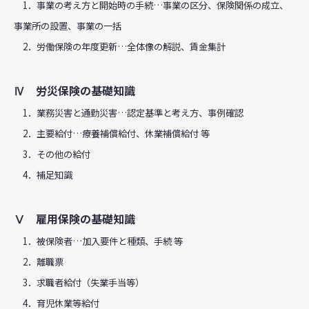
1．事業の考え方と開始時の手続…事業の区分、保険関係の成立、
事業所の設置、事業の一括
2．労働保険の年度更新…全体像の解説、賃金集計
Ⅳ 労災保険の基礎知識
1．業務災害と通勤災害…認定基準と考え方、事例確認
2．主要給付…療養補償給付、休業補償給付 等
3．その他の給付
4．補足知識
Ⅴ 雇用保険の基礎知識
1．被保険者…加入要件と種類、手続 等
2．離職票
3．求職者給付（失業手当等）
4．育児休業等給付