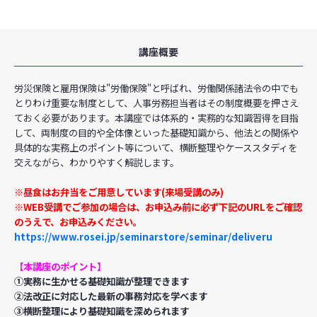
講座概要
労災保険と雇用保険は"労働保険"と呼ばれ、労働関係諸法令の中でも
とりわけ重要な制度として、人事労務担当者はその制度概要を押さえ
ておく必要があります。本講座では体系的・実務的な知識習得を目指
して、両制度の目的や全体像といった基礎知識から、他法との関係や
具体的な実務上のポイント等について、横断整理やケーススタディを
交えながら、わかりやすく解説します。
※昼食はお弁当をご用意しています(来場受講のみ)
※WEB受講でご参加の場合は、お申込み前に必ず下記のURLをご確認
のうえで、お申込みください。
https://www.rosei.jp/seminarstore/seminar/deliveru
【本講座のポイント】
➀実務に生かせる基礎知識が整理できます
➁法改正に対応した最新の事務対応を学べます
③横断整理により基礎知識を深められます