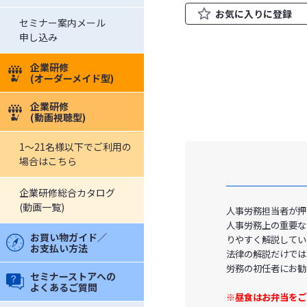
お気に入りに登録
セミナー案内メール
申し込み
企業研修
(オーダーメイド型)
企業研修
(動画視聴型)
1～21名様以下でご利用の
場合はこちら
企業研修総合カタログ
(動画一覧)
人事労務担当者が押
人事労務上の重要な
お買い物ガイド／
りやすく解説してい
お支払い方法
法律の解説だけでは
労務の初任者にお勧
セミナーストアへの
よくあるご質問
※昼食はお弁当を