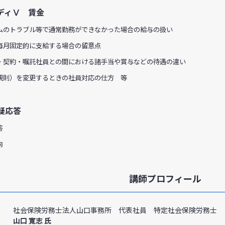
ディⅤ 賃金
ムのトラブル等で通常勤務ができなかった場合の給与の扱い
毎月固定的に支給する場合の留意点
・契約・嘱託社員との間における諸手当や賞与などの待遇の違い
規則）を変更するときの社員対応の仕方 等
疑応答
答
向
講師プロフィール
社会保険労務士法人山口事務所 代表社員 特定社会保険労務士
山口 寛志 氏