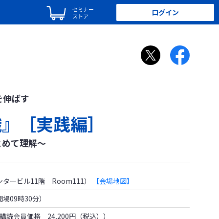
セミナー
ログイン
ストア
を伸ばす
識』［実践編］
とめて理解～
タービル11階 Room111）
【会場地図】
（開場09時30分）
購読会員価格 24,200円（税込））