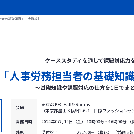
当者の基礎知識』［実践編］
ケーススタディを通して課題対応力
『人事労務担当者の基礎知
～基礎知識や課題対応の仕方を1日でま
東京都 KFC Hall＆Rooms
会場
（東京都墨田区横網1-6-1 国際ファッションセン
開催日時
2024年07月19日（金） 10時00分～16時00分 
残席
受付終了
29,700円 （税込）
（労政時報