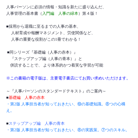
人事パーソンに必須の情報・知識を新たに盛り込んだ、
人事管理の基本書（
入門編 人事の緑本
）第４版！
■採用から退職に至るまでの人事の基本、
人材育成や報酬マネジメント、労使関係など、
人事の重要な役割がこの1冊でわかる！
■同シリーズ『基礎編（人事の赤本）』
『ステップアップ編（人事の青本）』と
併読することで、 より体系的かつ着実な学習が可能
※この書籍の電子版は、主要電子書店にてお買い求めいただけます。
～『人事パーソンのスタンダードテキスト』のご案内～
■
基礎編 人事の赤本
・第2版 人事担当者が知っておきたい、⑩の基礎知識。⑧つの心構
え。
■
ステップアップ編 人事の青本
・第2版 人事担当者が知っておきたい、⑧の実践策。⑦つのスキル。