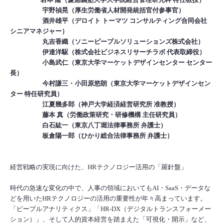
宇野禎晃（厚生労働省人材開発統括官付参事官）
酒井雄平（デロイト トーマツ コンサルティング合同会社
シニアマネジャー）
丸吉香織（ソニーピープルソリューションズ株式会社）
伊達洋駆（株式会社ビジネスリサーチラボ 代表取締役）
小島武仁（東京大学マーケットデザインセンター センター
長）
今村謙三・小田原悠朗（東京大学マーケットデザインセン
ター 特任研究員）
江夏幾多郎（神戸大学経済経営研究所 准教授）
藤本 真（労働政策研究・研修機構 主任研究員）
白石紘一（東京八丁堀法律事務所 弁護士）
板倉陽一郎（ひかり総合法律事務所 弁護士）
経営戦略の実現に向けた、
HR
テクノロジー活用の「羅針盤」
時代の急速な変化の中で、人事の領域においてもAI・SaaS・データな
どを用いたHRテクノロジーの活用の重要性が年々高まっています。
「ピープルアナリティクス」「HR-DX（デジタルトランスフォーメー
ション）」、そして人的資本経営を踏まえた「可視化・開示」など、