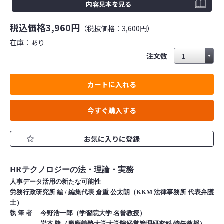
内容見本を見る
税込価格
3,960円
（税抜価格：3,600円）
在庫：
あり
注文数
カートに入れる
今すぐ購入する
お気に入りに登録
HRテクノロジーの法・理論・実務
人事データ活用の新たな可能性
労務行政研究所 編 / 編集代表 倉重 公太朗（KKM 法律事務所 代表弁護
士）
執 筆 者 今野浩一郎（学習院大学 名誉教授）
岩本 隆（慶應義塾大学大学院経営管理研究科 特任教授）