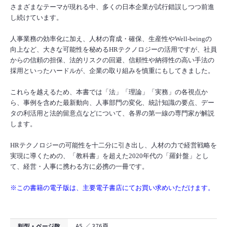
さまざまなテーマが現れる中、多くの日本企業が試行錯誤しつつ前進
し続けています。
人事業務の効率化に加え、人材の育成・確保、生産性やWell-beingの
向上など、大きな可能性を秘めるHRテクノロジーの活用ですが、社員
からの信頼の担保、法的リスクの回避、信頼性や納得性の高い手法の
採用といったハードルが、企業の取り組みを慎重にもしてきました。
これらを越えるため、本書では「法」「理論」「実務」の各視点か
ら、事例を含めた最新動向、人事部門の変化、統計知識の要点、デー
タの利活用と法的留意点などについて、各界の第一線の専門家が解説
します。
HRテクノロジーの可能性を十二分に引き出し、人材の力で経営戦略を
実現に導くための、「教科書」を超えた2020年代の「羅針盤」とし
て、経営・人事に携わる方に必携の一冊です。
※この書籍の電子版は、主要電子書店にてお買い求めいただけます。
判型・ページ数
A5 ／ 376頁