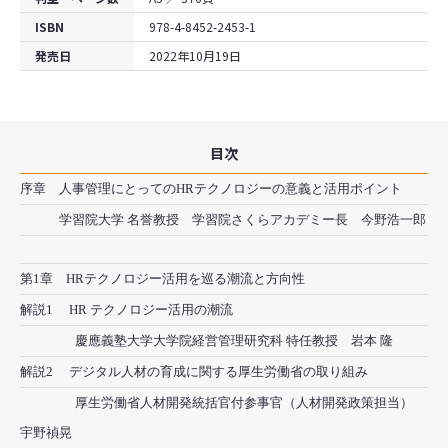
ISBN
978-4-8452-2453-1
発売日
2022年10月19日
目次
序章 人事管理にとってのHRテクノロジーの意義と活用ポイント
学習院大学 名誉教授 学習院さくらアカデミー長 今野浩一郎
第1章 HRテクノロジー活用を巡る潮流と方向性
解説1
HR テクノロジー活用の潮流
慶應義塾大学大学院経営管理研究科 特任教授 岩本 隆
解説2 デジタル人材の育成に関する厚生労働省の取り組み
厚生労働省人材開発統括官付参事官（人材開発政策担当）
宇野禎晃