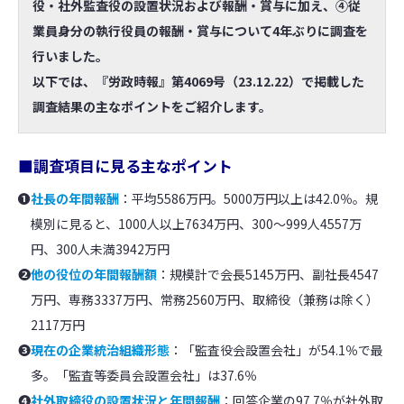
役・社外監査役の設置状況および報酬・賞与に加え、④従
業員身分の執行役員の報酬・賞与について4年ぶりに調査を
行いました。
以下では、『労政時報』第4069号（23.12.22）で掲載した
調査結果の主なポイントをご紹介します。
■調査項目に見る主なポイント
❶
社長の年間報酬
：平均5586万円。5000万円以上は42.0％。規
模別に見ると、1000人以上7634万円、300〜999人4557万
円、300人未満3942万円
❷
他の役位の年間報酬額
：規模計で会長5145万円、副社長4547
万円、専務3337万円、常務2560万円、取締役（兼務は除く）
2117万円
❸
現在の企業統治組織形態
：「監査役会設置会社」が54.1％で最
多。「監査等委員会設置会社」は37.6％
❹
社外取締役の設置状況と年間報酬
：回答企業の97.7％が社外取