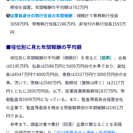
締役を設置。年間報酬の平均額は762万円
❺
従業員身分の執行役員の年間報酬
：規模計で専務執行役員
3058万円、常務執行役員2246万円、非役付の執行役員1593万
円
■役位別に見た年間報酬の平均額
役位別に年間報酬の平均額（規模計）を見ると
［図表］
、会長
は5145万円、社長は5586万円と5000万円台の水準であり、副社
長は4547万円で4000万円台、専務は3337万円で3000万円台の水
準。次いで、常務は2560万円、取締役（兼務は除く）は2117万
円とともに2000万円台。以下、従業員兼務取締役1837万円、常
勤監査役1609万円となっている。また、監査等委員会設置会社
の企業で、監査等委員を務める常勤取締役の年間報酬は1451万
円である。
参考まで、調査対象や集計（回答）企業が異なることを前提
に、当研究所で実施した
「2023年度モデル賃金・年収調査」