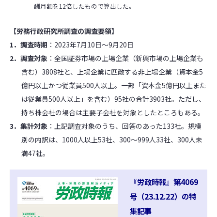
酬月額を12倍したもので算出した。
【労務行政研究所調査の調査要領】
1．調査時期
：2023年7月10日～9月20日
2．調査対象
：全国証券市場の上場企業（新興市場の上場企業も
含む）3808社と、上場企業に匹敵する非上場企業（資本金5
億円以上かつ従業員500人以上。一部「資本金5億円以上
また
は
従業員500人以上」を含む）95社の合計3903社。ただし、
持ち株会社の場合は主要子会社を対象としたところもある。
3．集計対象
：上記調査対象のうち、回答のあった133社。規模
別の内訳は、1000人以上53社、300～999人33社、300人未
満47社。
『労政時報』第4069
号（23.12.22）の特
集記事