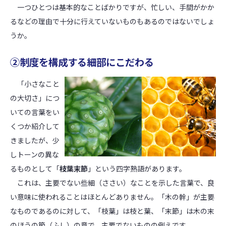
一つひとつは基本的なことばかりですが、忙しい、手間がかか
るなどの理由で十分に行えていないものもあるのではないでしょ
うか。
②制度を構成する細部にこだわる
「小さなこと
の大切さ」につ
いての言葉をい
くつか紹介して
きましたが、少
しトーンの異な
るものとして「
枝葉末節
」という四字熟語があります。
これは、主要でない些細（ささい）なことを示した言葉で、良
い意味に使われることはほとんどありません。「木の幹」が主要
なものであるのに対して、「枝葉」は枝と葉、「末節」は木の末
のほうの節（ふし）の意で、主要でないものの例えです。