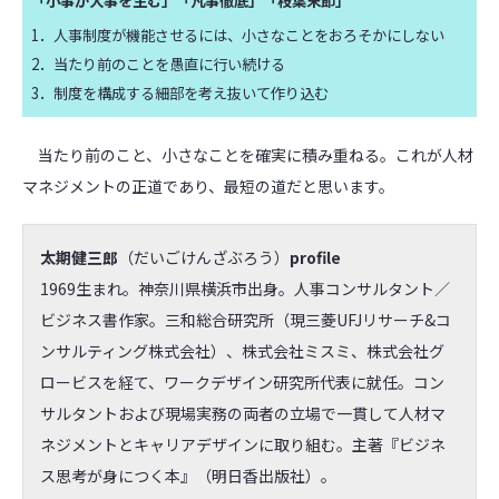
「小事が大事を生む」「凡事徹底」「枝葉末節」
1．人事制度が機能させるには、小さなことをおろそかにしない
2．当たり前のことを愚直に行い続ける
3．制度を構成する細部を考え抜いて作り込む
当たり前のこと、小さなことを確実に積み重ねる。これが人材
マネジメントの正道であり、最短の道だと思います。
太期健三郎
（だいごけんざぶろう）
profile
1969生まれ。神奈川県横浜市出身。人事コンサルタント／
ビジネス書作家。三和総合研究所（現三菱UFJリサーチ&コ
ンサルティング株式会社）、株式会社ミスミ、株式会社グ
ロービスを経て、ワークデザイン研究所代表に就任。コン
サルタントおよび現場実務の両者の立場で一貫して人材マ
ネジメントとキャリアデザインに取り組む。主著『ビジネ
ス思考が身につく本』（明日香出版社）。