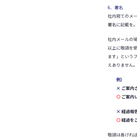
6．署名
社内宛てのメ
署名に記載を
社内メールの
以上に敬語を
ます」という
えありません
例）
×
ご案内
◎
ご案内
×
経過報
◎
経過を
敬語は長けれ