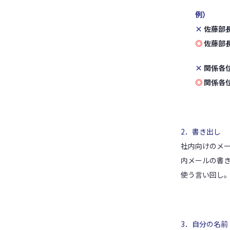
例）
×
佐藤部
◎
佐藤部
×
関係各
◎
関係各
2．書き出し
社内向けのメ
内メールの書
使う言い回し
3．自分の名前