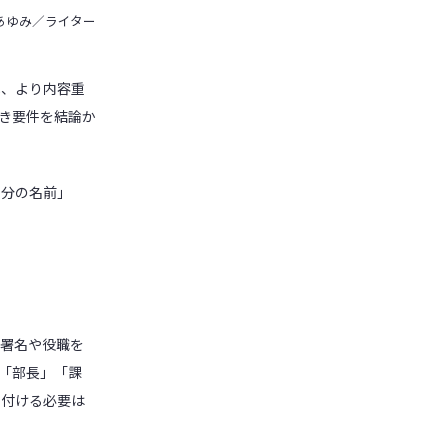
あゆみ／ライター
べ、より内容重
き要件を結論か
自分の名前」
部署名や役職を
「部長」「課
を付ける必要は