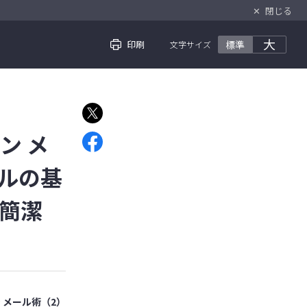
✕
閉じる
大
印刷
標準
文字サイズ
ン メ
ールの基
簡潔
 メール術（2）