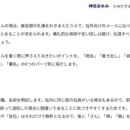
神垣あゆみ
かみがき
ールの場合、最低限の礼儀をわきまえたうえで、社外向けのメールに比
まとめることが求められます。儀礼的な挨拶や言い回しは避け、伝達すべ
しょう。
ールを書く際に押さえておきたいポイントを、「宛名」「書き出し」「
び」「署名」の6つのパーツ別に紹介します。
役職、名前を明記します。社内に同じ姓の社員がいる場合もあるので、
、誤って送信した場合に間違いであることに気づきやすくするためです。
職や「各位」はそれだけで敬称となるので、後に「さん」「様」「殿」