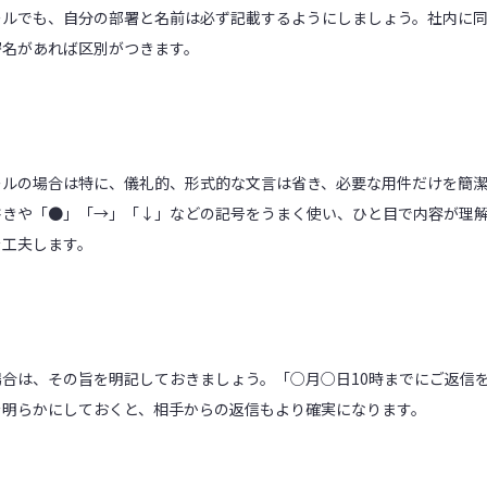
ールでも、自分の部署と名前は必ず記載するようにしましょう。社内に
署名があれば区別がつきます。
ールの場合は特に、儀礼的、形式的な文言は省き、必要な用件だけを簡
書きや「●」「→」「↓」などの記号をうまく使い、ひと目で内容が理
を工夫します。
場合は、その旨を明記しておきましょう。「○月○日10時までにご返信
を明らかにしておくと、相手からの返信もより確実になります。