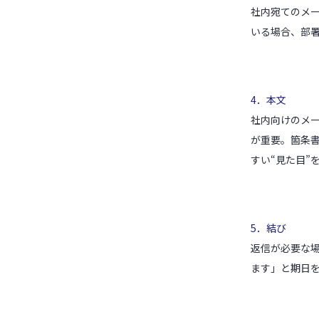
社内宛てのメ
いる場合、部
4．本文
社内向けのメ
が重要。箇条
すい“見た目”
5．結び
返信が必要な
ます」と期日