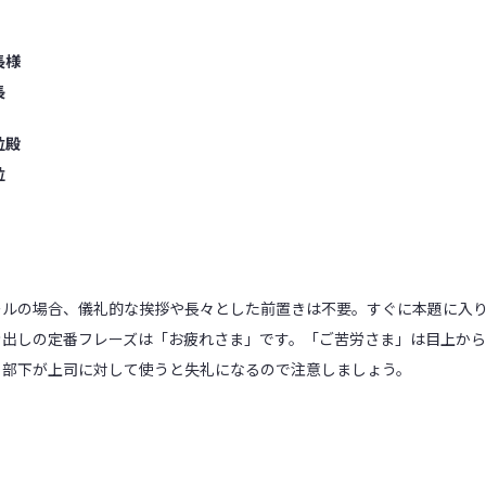
長様
長
位殿
位
ールの場合、儀礼的な挨拶や長々とした前置きは不要。すぐに本題に入
き出しの定番フレーズは「お疲れさま」です。「ご苦労さま」は目上か
。部下が上司に対して使うと失礼になるので注意しましょう。