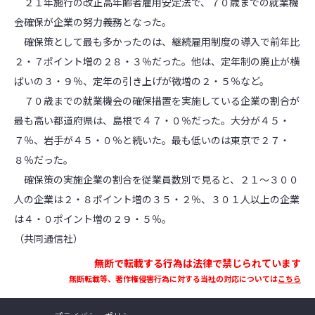
２１年施行の改正高年齢者雇用安定法で、７０歳までの就業機
会確保が企業の努力義務となった。
確保策として最も多かったのは、継続雇用制度の導入で前年比
２・７ポイント増の２８・３％だった。他は、定年制の廃止が横
ばいの３・９％、定年の引き上げが微増の２・５％など。
７０歳までの就業機会の確保措置を実施している企業の割合が
最も高い都道府県は、島根で４７・０％だった。大分が４５・
７％、岩手が４５・０％と続いた。最も低いのは東京で２７・
８％だった。
確保策の実施企業の割合を従業員数別で見ると、２１～３００
人の企業は２・８ポイント増の３５・２％、３０１人以上の企業
は４・０ポイント増の２９・５％。
（共同通信社）
無断で転載する行為は法律で禁じられています
無断転載等、著作権侵害行為に対する当社の対応については
こちら