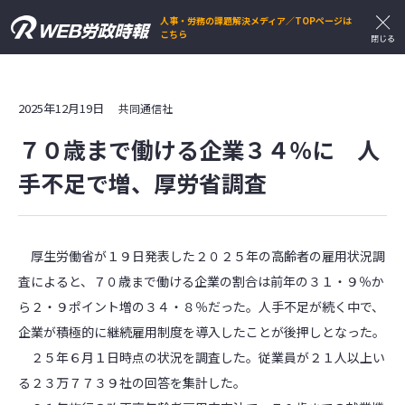
人事・労務の課題解決メディア／TOPページは
こちら
2025年12月19日
共同通信社
７０歳まで働ける企業３４％に 人
手不足で増、厚労省調査
厚生労働省が１９日発表した２０２５年の高齢者の雇用状況調
査によると、７０歳まで働ける企業の割合は前年の３１・９％か
ら２・９ポイント増の３４・８％だった。人手不足が続く中で、
企業が積極的に継続雇用制度を導入したことが後押しとなった。
２５年６月１日時点の状況を調査した。従業員が２１人以上い
る２３万７７３９社の回答を集計した。