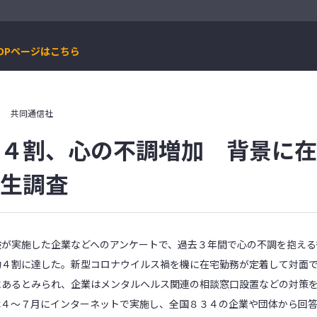
OPページはこちら
9日
共同通信社
４割、心の不調増加 背景に在
生調査
が実施した企業などへのアンケートで、過去３年間で心の不調を抱える
約４割に達した。新型コロナウイルス禍を機に在宅勤務が定着して対面
にあるとみられ、企業はメンタルヘルス関連の相談窓口設置などの対策
４～７月にインターネットで実施し、全国８３４の企業や団体から回答