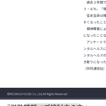
過去３年間で
３・６％、「
住友生命は増
すくなったこ
精神障害によ
になったこと
アンケートで
ンタルヘルス
ンタルヘルス
き彫りになっ
（共同通信社
©ROUMUGYOUSEI Co.,Ltd.All Rights Reserved.