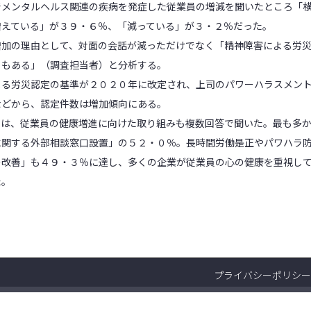
メンタルヘルス関連の疾病を発症した従業員の増減を聞いたところ「
増えている」が３９・６％、「減っている」が３・２％だった。
加の理由として、対面の会話が減っただけでなく「精神障害による労災
ともある」（調査担当者）と分析する。
る労災認定の基準が２０２０年に改定され、上司のパワーハラスメン
などから、認定件数は増加傾向にある。
は、従業員の健康増進に向けた取り組みも複数回答で聞いた。最も多か
に関する外部相談窓口設置」の５２・０％。長時間労働是正やパワハラ
の改善」も４９・３％に達し、多くの企業が従業員の心の健康を重視し
た。
）
プライバシーポリシー