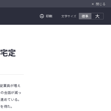
✕
閉じる
大
印刷
標準
文字サイズ
宅定
従業員が増え
での会話が減っ
を進めている。
を得た。