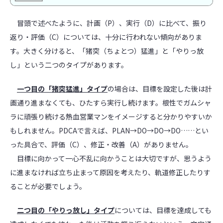
冒頭で述べたように、計画（P）、実行（D）に比べて、振り
返り・評価（C）については、十分に行われない傾向がありま
す。大きく分けると、「猪突（ちょとつ）猛進」と「やりっ放
し」という二つのタイプがあります。
一つ目の「猪突猛進」タイプ
の場合は、目標を設定した後は計
画通り進まなくても、ひたすら実行し続けます。根性でガムシャ
ラに頑張り続ける熱血営業マンをイメージすると分かりやすいか
もしれません。PDCAで言えば、PLAN→DO→DO→DO……とい
った具合で、評価（C）、修正・改善（A）がありません。
目標に向かって一心不乱に向かうことは大切ですが、思うよう
に進まなければ立ち止まって原因を考えたり、軌道修正したりす
ることが必要でしょう。
二つ目の「やりっ放し」タイプ
については、目標を達成しても