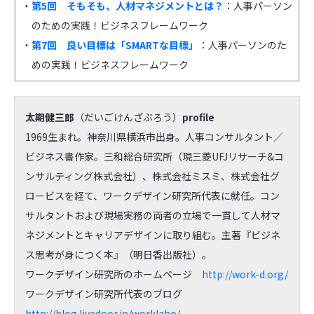
・
第5回 そもそも、人材マネジメントとは？
：人事パーソン
のための実践！ビジネスフレームワーク
・
第7回 良い目標は「SMARTな目標」
：人事パーソンのた
めの実践！ビジネスフレームワーク
太期健三郎
（だいごけんざぶろう）
profile
1969生まれ。神奈川県横浜市出身。人事コンサルタント／
ビジネス書作家。三和総合研究所（現三菱UFJリサーチ&コ
ンサルティング株式会社）、株式会社ミスミ、株式会社グ
ロービスを経て、ワークデザイン研究所代表に就任。コン
サルタントおよび現場実務の両者の立場で一貫して人材マ
ネジメントとキャリアデザインに取り組む。主著『ビジネ
ス思考が身につく本』（明日香出版社）。
ワークデザイン研究所のホームページ
http://work-d.org/
ワークデザイン研究所代表のブログ
http://blog.livedoor.jp/worklabo/