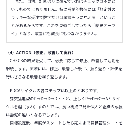
また、目標、計画通りに進んでいればチェックは不要と
いうものではありません。特に営業的数値には「想定外の
ラッキーな受注で数字だけは順調そうに見える」というこ
とがあるからです。これを見過ごしていたら「結果オーラ
イ」となり、改善にも成長にもつながりません。
（4）ACTION（修正、改善して実行）
CHECKの結果を受けて、必要に応じて修正、改善して活動を
継続します。実際には、修正、改善した後に、振り返り・評価を
行いさらなる改善を繰り返します。
PDCAサイクルの各ステップは以上のとおりです。
猪突猛進型のP→D→D→D……と、正しくP→D→C→Aとサイ
クルを廻（まわ）すのとでは、長い視点で見た個人と組織の成長
は雲泥の違いとなるでしょう。
目標設定後、年度がスタートしたら期末まで目標管理シートを